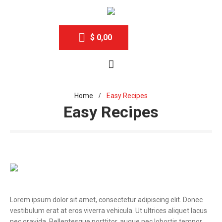
$
0,00
Home
Easy Recipes
/
Easy Recipes
Lorem ipsum dolor sit amet, consectetur adipiscing elit. Donec
vestibulum erat at eros viverra vehicula. Ut ultrices aliquet lacus
nec gravida. Pellentesque porttitor, augue nec lobortis tempor,