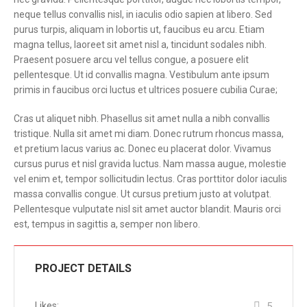
neque tellus convallis nisl, in iaculis odio sapien at libero. Sed
purus turpis, aliquam in lobortis ut, faucibus eu arcu. Etiam
magna tellus, laoreet sit amet nisl a, tincidunt sodales nibh.
Praesent posuere arcu vel tellus congue, a posuere elit
pellentesque. Ut id convallis magna. Vestibulum ante ipsum
primis in faucibus orci luctus et ultrices posuere cubilia Curae;
Cras ut aliquet nibh. Phasellus sit amet nulla a nibh convallis
tristique. Nulla sit amet mi diam. Donec rutrum rhoncus massa,
et pretium lacus varius ac. Donec eu placerat dolor. Vivamus
cursus purus et nisl gravida luctus. Nam massa augue, molestie
vel enim et, tempor sollicitudin lectus. Cras porttitor dolor iaculis
massa convallis congue. Ut cursus pretium justo at volutpat.
Pellentesque vulputate nisl sit amet auctor blandit. Mauris orci
est, tempus in sagittis a, semper non libero.
PROJECT DETAILS
Likes:
5